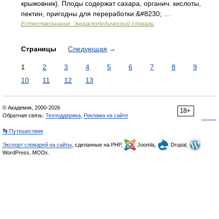
крыжовник). Плоды содержат caxapа, органич. кислоты,
пектин, пригодны для переработки.&#8230; …
Естествознание. Энциклопедический словарь
Страницы
Следующая
→
1
2
3
4
5
6
7
8
9
10
11
12
13
© Академик, 2000-2026
18+
Обратная связь:
Техподдержка
,
Реклама на сайте
👣 Путешествия
Экспорт словарей на сайты
, сделанные на PHP,
Joomla,
Drupal,
WordPress, MODx.