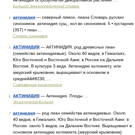
Актинидия острозубчатая декоративное растение …
Большой Энциклопедический словарь
актинидия
— северный лимон, лиана Словарь русских
4
синонимов. актинидия сущ., кол во синонимов: 5 • кустарник
(357) • лиан …
Словарь синонимов
АКТИНИДИЯ
— АКТИНИДИЯ, род древесных лиан
5
(семейство актинидиевые). Около 40 видов, в Гималаях,
Юго Восточной и Восточной Азии; в России на Дальнем
Востоке. В культуре 3 вида. Актинидию коломикту, или
амурский крыжовник, выращивают в основном в
средней&#8230; …
Современная энциклопедия
АКТИНИДИЯ
— Актинидия. Плоды …
6
Энциклопедия Кольера
актинидия
— род лиан семейства актинидиевых. Около
7
40 видов, в Гималаях, Юго Восточной и Восточной Азии; в
России около 5 видов, на Дальнем Востоке. Выращивают в
основном актинидию коломикта (амурский крыжовник).