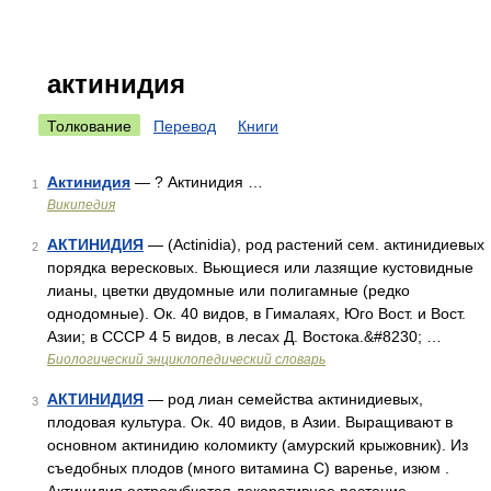
актинидия
Толкование
Перевод
Книги
Актинидия
— ? Актинидия …
1
Википедия
АКТИНИДИЯ
— (Actinidia), род растений сем. актинидиевых
2
порядка вересковых. Вьющиеся или лазящие кустовидные
лианы, цветки двудомные или полигамные (редко
однодомные). Ок. 40 видов, в Гималаях, Юго Вост. и Вост.
Азии; в СССР 4 5 видов, в лесах Д. Востока.&#8230; …
Биологический энциклопедический словарь
АКТИНИДИЯ
— род лиан семейства актинидиевых,
3
плодовая культура. Ок. 40 видов, в Азии. Выращивают в
основном актинидию коломикту (амурский крыжовник). Из
съедобных плодов (много витамина C) варенье, изюм .