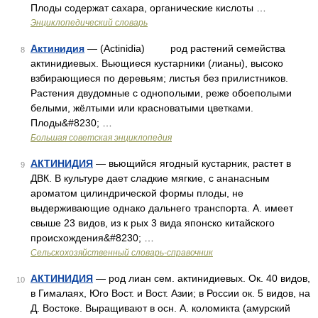
Плоды содержат сахара, органические кислоты …
Энциклопедический словарь
Актинидия
— (Actinidia) род растений семейства
8
актинидиевых. Вьющиеся кустарники (лианы), высоко
взбирающиеся по деревьям; листья без прилистников.
Растения двудомные с однополыми, реже обоеполыми
белыми, жёлтыми или красноватыми цветками.
Плоды&#8230; …
Большая советская энциклопедия
АКТИНИДИЯ
— вьющийся ягодный кустарник, растет в
9
ДВК. В культуре дает сладкие мягкие, с ананасным
ароматом цилиндрической формы плоды, не
выдерживающие однако дальнего транспорта. А. имеет
свыше 23 видов, из к рых 3 вида японско китайского
происхождения&#8230; …
Сельскохозяйственный словарь-справочник
АКТИНИДИЯ
— род лиан сем. актинидиевых. Ок. 40 видов,
10
в Гималаях, Юго Вост. и Вост. Азии; в России ок. 5 видов, на
Д. Востоке. Выращивают в осн. А. коломикта (амурский